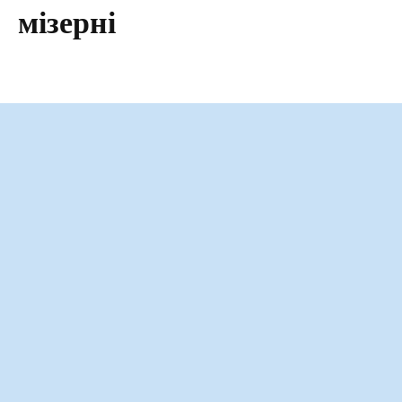
мізерні