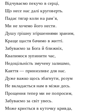
Відчуваємо пекучо в серці,
Що несе нас далі круговерть.
Падає тягар коли на рам’я,
Ми не хочемо його нести.
Душу грішну згіршеннями зраним,
Краще щастя бачимо в житті.
Забуваємо за Бога й ближніх,
Квапимося зупинити час,
Недоцільність змучену залишмо,
Каяття — принизливе для нас.
Дуже важко щось збагнути, розум
Не вкладається нам в мізки десь.
Прощення тепер ми не попросим,
Забуваємо за світ увесь.
Може криється в куточку кривда,