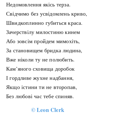
Недомовлення якісь терза.
Свідчимо без усвідомлень криво,
Швидкоплинно губиться краса.
Зачерствілу милостиню кинем
Або зовсім пройдем мимохіть,
За становищем бридка людина,
Вже ніколи ту не полюбить.
Кам’яного сховища доробок
І гордливе жухне надбання,
Якщо істини ти не второпав,
Без любові час тебе спиняв.
©
Leon Clerk