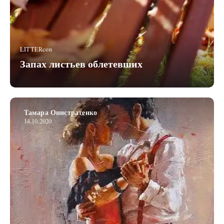
LITTERcon
Запах листьев облетевших
Тамара Онистратенко
14.10.2020