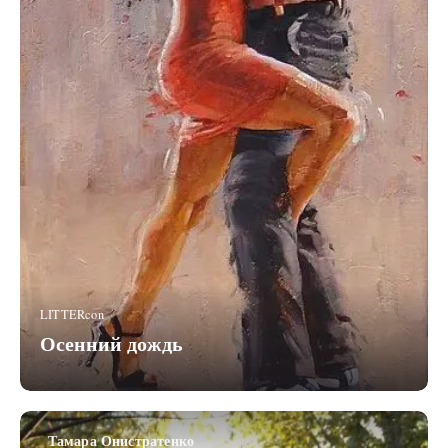
LITTERcon
Осенний дождь
Тамара Онистратенко