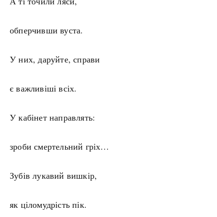
А ті точили ляси,
обперчивши вуста.
У них, даруйте, справи
є важливіші всіх.
У кабінет направлять:
зроби смертельний гріх…
Зубів лукавий вишкір,
як ціломудрість пік.