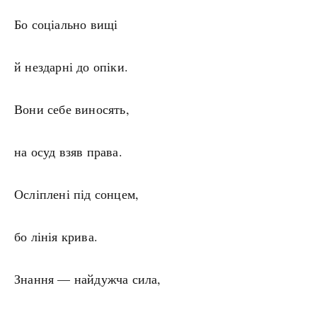
Бо соціально вищі
й нездарні до опіки.
Вони себе виносять,
на осуд взяв права.
Осліплені під сонцем,
бо лінія крива.
Знання — найдужча сила,