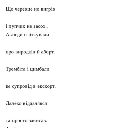
Ще черевце не вигрів
і пупчик не засох
.
А люди пліткували
про виродків й аборт.
Трембіта і цимбали
їм супровід в екскорт.
Далеко віддалявся
та просто зависав.