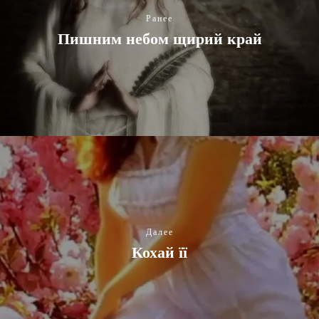
Ранее
Пишним небом щирий край
Далее
Кохай її