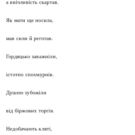
а ввічливість скартав.
Як мати ще носила,
мав сили й реготав.
Гордяцько заважніли,
істотно спохмурнів.
Душею зубожіли
від біржових торгів.
Недобачають кляті,