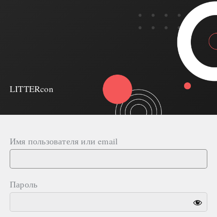
LITTERcon
LITTERcon
Войти
Имя пользователя или email
Пароль