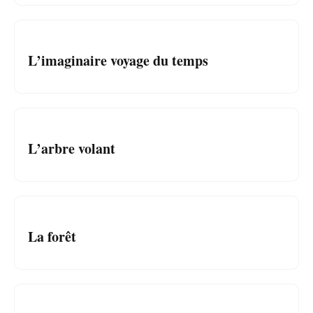
Elizabeth Magnus
06.03.2019
LITTERcon
L’imaginaire voyage du temps
Elizabeth Magnus
06.03.2019
LITTERcon
L’arbre volant
Elizabeth Magnus
06.03.2019
LITTERcon
La forêt
Karolin Audace (L. P.)
06.03.2019
Колонка редактора