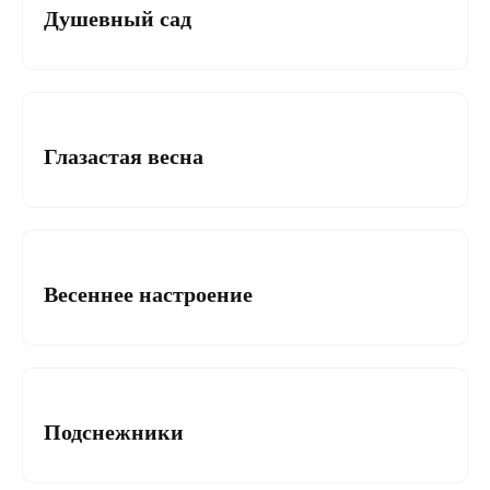
Душевный сад
Маргарита Бордонос
04.03.2019
LITTERcon
Глазастая весна
Маргарита Бордонос
04.03.2019
LITTERcon
Весеннее настроение
Маргарита Бордонос
04.03.2019
LITTERcon
Подснежники