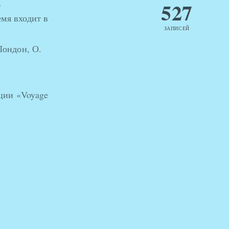
…
527
мя входит в
ЗАПИСЕЙ
Лондон, О.
ции «Voyage