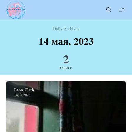
LITTERcon
Daily Archives
14 мая, 2023
Публикации a/2023
2
Стон мыслей
ЗАПИСИ
Игорь Крапивин
14.05.2023
Leon Clerk
14.05.2023