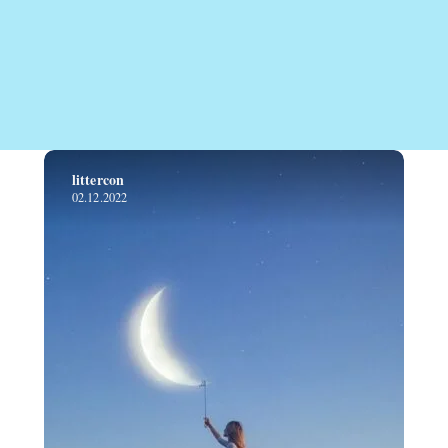
littercon
02.12.2022