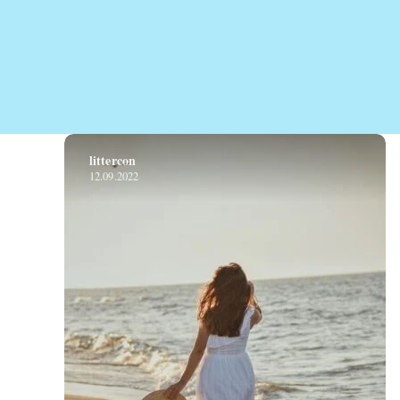
littercon
12.09.2022