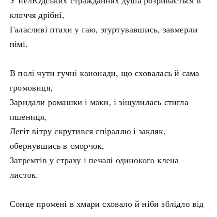
У нелЮдських стражданнях душа розривається в
клоччя дрібні,
Галасливі птахи у гаю, згуртувавшись, завмерли
німі.
В полі чути гучні канонади, що сховалась й сама
громовиця,
Заридали ромашки і маки, і зіщулилась стигла
пшениця,
Легіт вітру скрутився спіраллю і закляк,
обернувшись в сморчок,
Затремтів у страху і печалі одинокого клена
листок.
Сонце промені в хмари сховало й ніби зблідло від