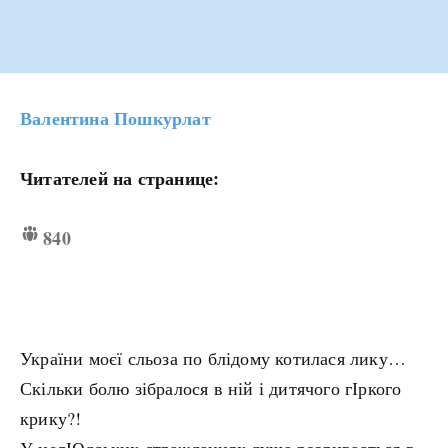
Валентина Пошкурлат
Читателей на странице:
840
України моєї сльоза по блідому котилася лику…
Скільки болю зібралося в ній і дитячого гІркого
крику?!