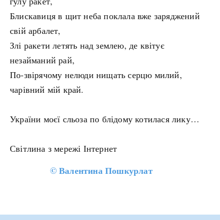
гулу ракет,
Блискавиця в щит неба поклала вже заряджений
свій арбалет,
Злі ракети летять над землею, де квітує
незайманий рай,
По-звірячому нелюди нищать серцю милий,
чарівний мій край.
України моєї сльоза по блідому котилася лику…
Світлина з мережі Інтернет
©
Валентина Пошкурлат