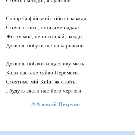
Стоять сьогодні, як раніше.
Собор Софійський нібито завжди
Стояв, стоїть, стоятиме надалі.
Життя моє, не поспішай, зажди,
Дозволь побути ще на карнавалі.
Дозволь побачити щасливу мить,
Коли настане сяйво Перемоги.
Стоятиме мій КиЇв, як стоїть.
І будуть звати нас його чертоги.
©
Алексей Петруня