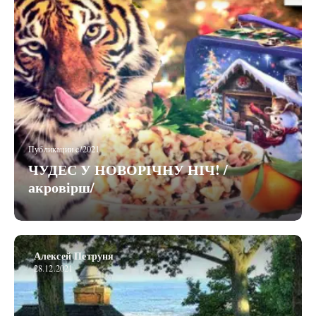
Публикации c/2021
ЧУДЕС У НОВОРІЧНУ НІЧ! /
акровірш/
Алексей Петруня
28.12.2021