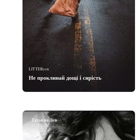
LITTERcon
Не проклинай дощі і сирість
Татьяна Лев
17.11.2020