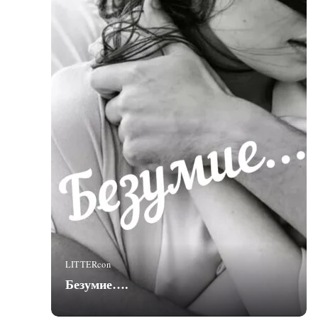
LITTERcon
Безумие….