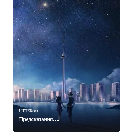
LITTERcon
Предсказания….