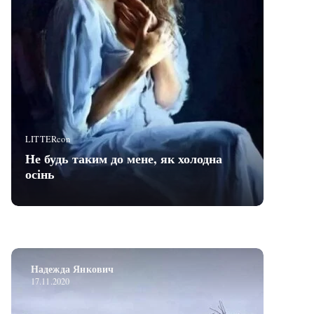
LITTERcon
Не будь таким до мене, як холодна
осінь
Надежда Янкович
17.11.2020