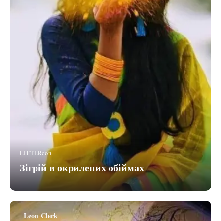
LITTERcon
Зігрій в окрилених обіймах
Leon Clerk