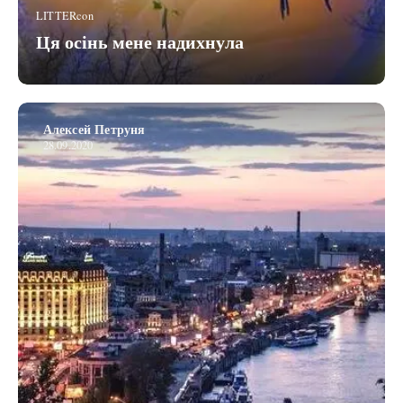
LITTERcon
Ця осінь мене надихнула
Алексей Петруня
28.09.2020